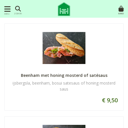
MAND
ZOEKEN
MENU
Beenham met honing mosterd of satésaus
ijsbergsla, beenham, bosui satesaus of honing mosterd
saus
€ 9,50