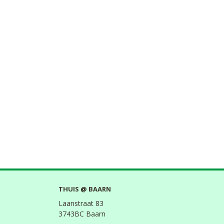
THUIS @ BAARN
Laanstraat 83
3743BC Baarn