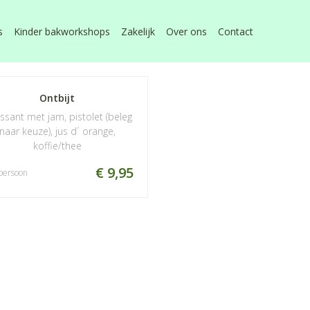
s
Kinder bakworkshops
Zakelijk
Over ons
Contact
Ontbijt
ssant met jam, pistolet (beleg
naar keuze), jus d´ orange,
koffie/thee
€ 9,95
persoon