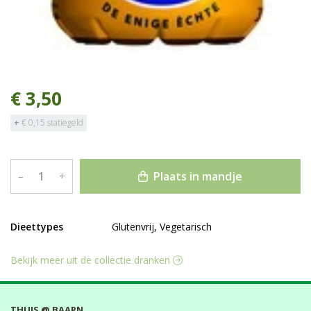
€ 3,50
+
€ 0,15 statiegeld
Plaats in mandje
–
+
Dieettypes
Glutenvrij, Vegetarisch
Bekijk meer uit de collectie dranken
THUIS @ BAARN