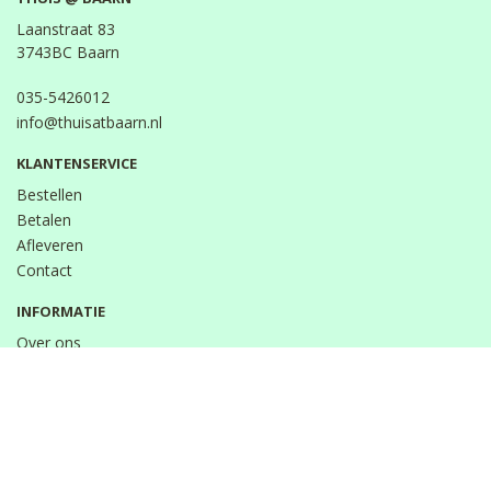
Laanstraat 83
3743BC Baarn
035-5426012
info@thuisatbaarn.nl
KLANTENSERVICE
Bestellen
Betalen
Afleveren
Contact
INFORMATIE
Over ons
Privacy en veiligheid
Algemene voorwaarden
Disclaimer
Cookies
VOLG ONS